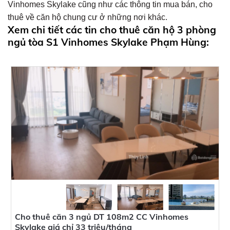
Vinhomes Skylake cũng như các thông tin mua bán, cho
thuê về căn hộ chung cư ở những nơi khác.
Xem chi tiết các tin cho thuê căn hộ 3 phòng
ngủ tòa S1 Vinhomes Skylake Phạm Hùng:
Loại dự án
Loại BĐS bán
Loại BĐS thuê
Dự án
Phân khu
Chủ đầu tư
Khoảng giá bán
Khoảng giá thuê
Khoảng diện tích
Cho thuê căn 3 ngủ DT 108m2 CC Vinhomes
Skylake giá chỉ 33 triệu/tháng
Số Phòng Ngủ
Số Phòng tắm