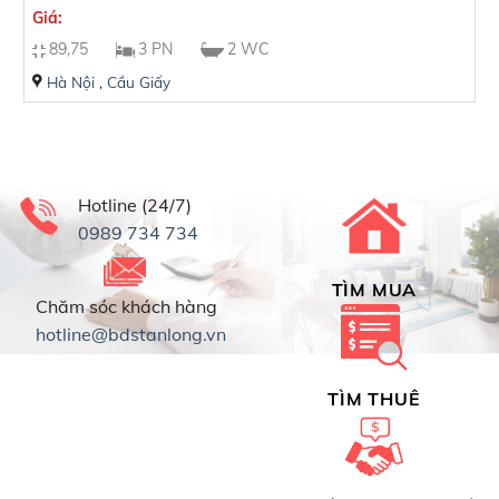
Giá:
89,75
3 PN
2 WC
Hà Nội
,
Cầu Giấy
Hotline (24/7)
0989 734 734
TÌM MUA
Chăm sóc khách hàng
hotline@bdstanlong.vn
TÌM THUÊ