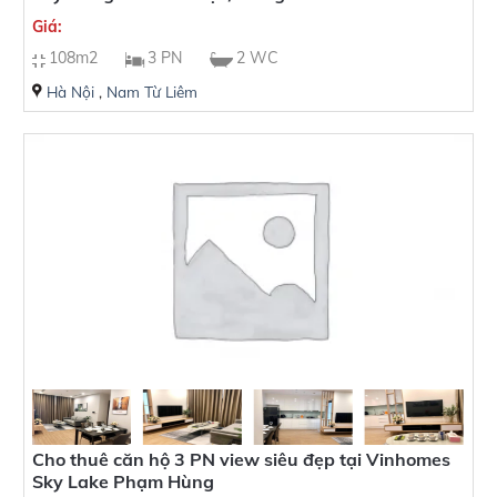
Giá:
Hướng nhà
108m2
3 PN
2 WC
Hà Nội
,
Nam Từ Liêm
Cho thuê căn hộ 3 PN view siêu đẹp tại Vinhomes
Sky Lake Phạm Hùng